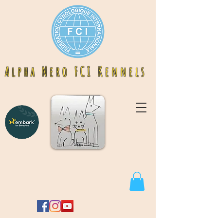
A l p h a N e r o F C I K e n n e l s