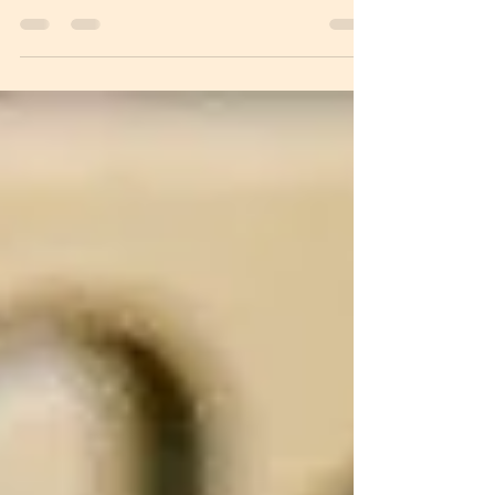
přihlásila jsem soutěž párů! Zřejmě pod
dojmem toho, jak nám to šlo na klubovce před
pár měsíci (...