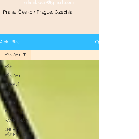
vilemkracik@gmail.com
Praha, Česko / Prague, Czechia
Alpha Blog
VÝSTAVY
VŠE
VÝSTAVY
ZDRAVÍ
#Máša
#Žluti
#Geenooo
ŠAMPIONÁTY
CHOV A
VŠE KOLEM