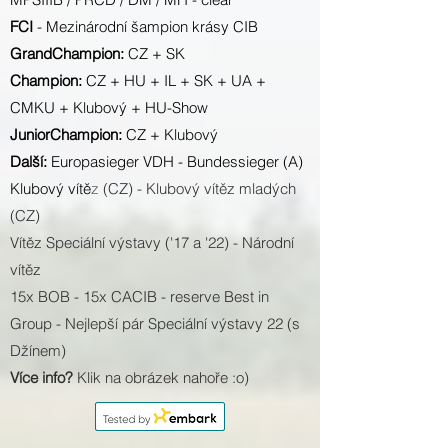
FCI
- Mezinárodní šampion krásy CIB
GrandChampion:
CZ + SK
Champion:
CZ + HU + IL + SK + UA +
CMKU + Klubový + HU-Show
JuniorChampion:
CZ + Klubový
Další:
Europasieger VDH - Bundessieger (A)
Klubový vítě
z
(CZ) - Klubový vítěz mladých
(CZ)
Vítěz Speciální výstavy ('17 a '22) - Národní
vítěz
15x BOB - 15x CACIB - reserve Best in
Group - Nejlepší pár Speciální výstavy 22 (s
Džínem)
Více info?
Klik na obrázek nahoře :o)