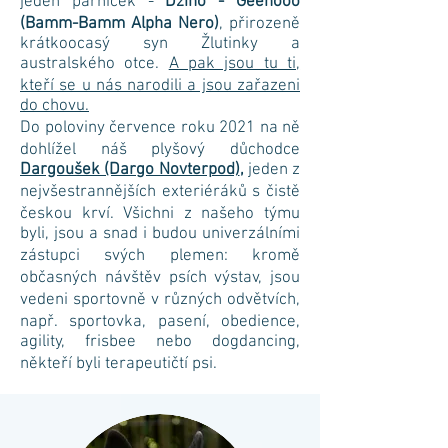
jeden parníček -
Džíno - Geenooo
(Bamm-Bamm Alpha Nero)
, přirozeně
krátkoocasý syn Žlutinky a
australského otce.
A pak jsou tu ti,
kteří se u nás narodili a jsou zařazeni
do chovu.
Do poloviny července roku 2021 na ně
dohlížel náš plyšový důchodce
Dargoušek (Dargo Novterpod)
,
jeden z
nejvšestrannějších exteriéráků s čistě
českou krví. Všichni z našeho týmu
byli, jsou a snad i budou univerzálními
zástupci svých plemen: kromě
občasných návštěv psích výstav, jsou
vedeni sportovně v různých odvětvích,
např. sportovka, pasení, obedience,
agility, frisbee nebo dogdancing,
někteří byli terapeutičtí psi.