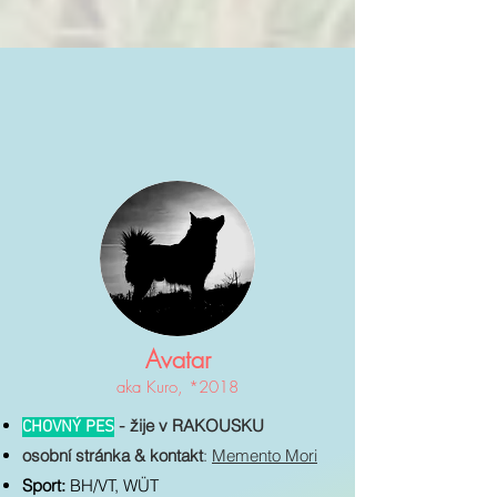
Avatar
aka Kuro,
*2018
žije v RAKOUSKU
CHOVNÝ PES
-
osobní stránka & kontakt
:
Memento Mori
Sport:
BH/VT, WÜT