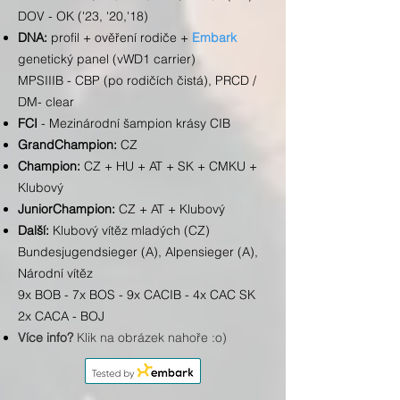
DOV - OK ('23, '20,'18)
DNA:
profil + ověření rodiče +
Embark
genetický panel (vWD1 carrier)
MPSIIIB - CBP (po rodičích čistá), PRCD /
DM- clear
FCI
- Mezinárodní šampion krásy CIB
GrandChampion:
CZ
Champion:
CZ + HU + AT + SK + CMKU +
Klubový
JuniorChampion:
CZ + AT + Klubový
Další:
Klubový vítěz mladých (CZ)
Bundesjugendsieger (A), Alpensieger (A),
Národní vítěz
9x BOB - 7x BOS - 9x CACIB - 4x CAC SK
2x CACA - BOJ
Více info?
Klik na obrázek nahoře
:o)