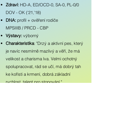
Zdraví:
HD-A, ED/OCD-0, SA-0, PL-0/0
DOV - OK ('21,'18)
DNA:
profil + ověření rodiče
MPSIIIB / PRCD - CBP
Výstavy:
výborný
Charakteristika
: "Drzý a aktivní pes, který
je navíc nesmírně mazlivý a věří, že má
velikost a charisma lva. Velmi ochotný
spolupracovat, rád se učí, má dobrý tah
ke kořisti a krmení, dobrá základní
rychlost, talent pro stopování."
Více info?
Klik na obrázek nahoře :o)