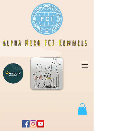
A l p h a N e r o F C I K e n n e l s