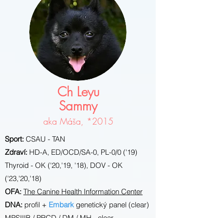
Ch Leyu
Sammy
aka Máša, *2
015
Sport:
CSAU - TAN
Zdraví:
HD-A, ED/OCD/SA-0, PL-0/0 ('19)
Thyroid - OK ('20,'19, '18), DOV - OK
('23,'20,'18)
OFA:
The Canine Health Information Center
DNA:
profil +
Embark
genetický panel (clear)
MPSIIIB / PRCD / DM / MH - clear