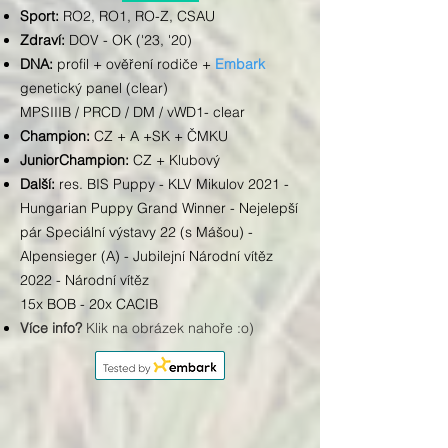
Sport:
RO2, RO1, RO-Z, CSAU
Zdraví:
DOV - OK ('23, '20)
DNA:
profil + ověření rodiče +
Embark
genetický panel (clear)
MPSIIIB / PRCD / DM / vWD1- clear
Champion:
CZ + A +SK + ČMKU
JuniorChampion:
CZ + Klubový
Další:
res. BIS Puppy - KLV Mikulov 2021 -
Hungarian Puppy Grand Winner - Nejelepší
pár Speciální výstavy 22 (s Mášou) -
Alpensieger (A) -
Jubilejní Národní vítěz
2022 -
Národní vítěz
15x BOB - 20x CACIB
Více info?
Klik na obrázek nahoře
:o)