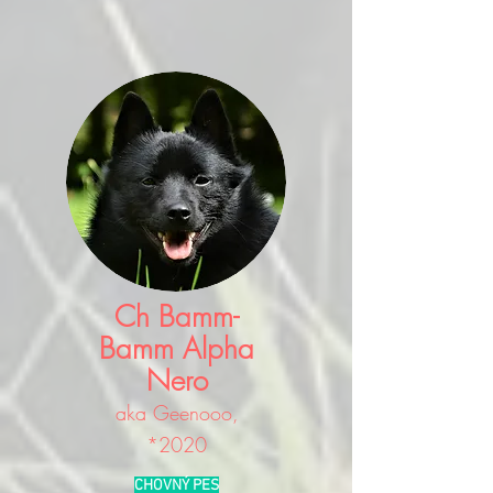
Ch Bamm-
Bamm Alpha
Nero
aka Geenooo,
*2020
CHOVNÝ PES