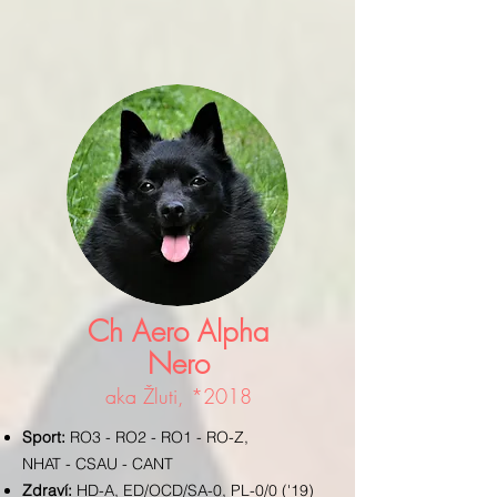
Ch Aero Alpha
Nero
aka Žluti,
*2018
Sport:
RO3 - RO2 - RO1 - RO-Z,
NHAT - CSAU - CANT
Zdraví:
HD-A, ED/OCD/SA-0, PL-0/0 ('19)