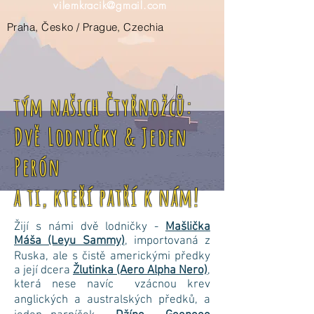
vilemkracik@gmail.com
Praha, Česko / Prague, Czechia
tým našich Čtyřnožců:
Dvě Lodničky & Jeden
Perón
a ti, kteří patří k nám!
Žijí s námi dvě lodničky -
Mašlička
Máša (Leyu Sammy)
, importovaná z
Ruska, ale s čistě americkými předky
a její dcera
Žlutinka (Aero Alpha Nero)
,
která nese navíc vzácnou krev
anglických a australských předků, a