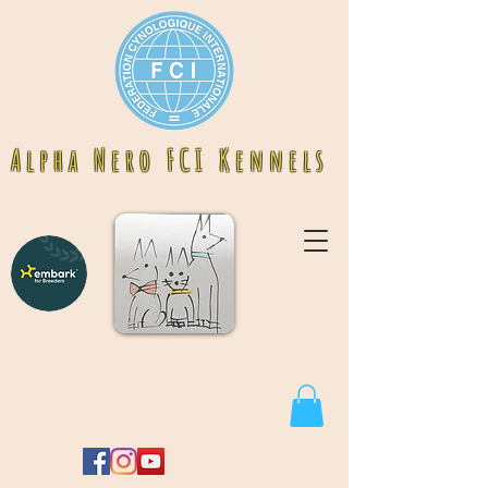
A l p h a N e r o F C I K e n n e l s