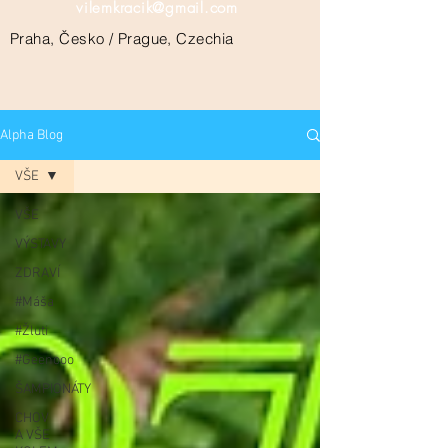
vilemkracik@gmail.com
Praha, Česko / Prague, Czechia
Alpha Blog
VŠE
VŠE
VÝSTAVY
ZDRAVÍ
#Máša
#Žluti
#Geenooo
ŠAMPIONÁTY
CHOV
A VŠE