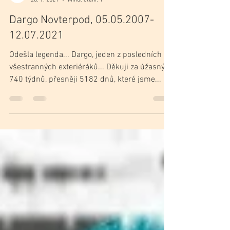
Vilemina G. Kracikova
26. 7. 2021
Minut čtení: 1
Dargo Novterpod, 05.05.2007-
12.07.2021
Odešla legenda... Dargo, jeden z posledních ...
všestranných exteriéráků... Děkuji za úžasných
740 týdnů, přesněji 5182 dnů, které jsme...