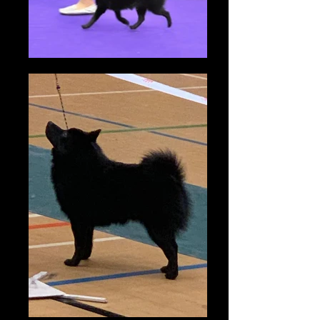
Klubový vítez mladých
Národní vítez
Bundesjugendsieger (A)
Zdraví:
DOV -neg. ('23, '20,'18)
MPS IIIB - CBP
prcd-PRA - CBP
Embark - vWD1-carrier
HD-A
ED-0/0
OCD-ne.g/neg.
SA-0
PL-0/0
Sport:
RO1
RO-Z
NHAT