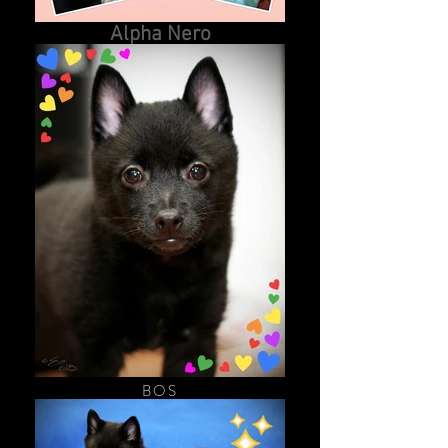
AVATAR
Alpha Nero
nar.
06. 08. 2018
, aka
"KURO"
Otec:
Revloch Ed Turner At Dencas
&
Matka:
Leyu Sammy
MAJITEL:
Sandra Balba, Memento
Mori Kennels, A
Tituly:
Junior Šampion Rakouska
Kvalifikace Crufts 2020
Bundesjugendsieger
BOS
Zdraví: