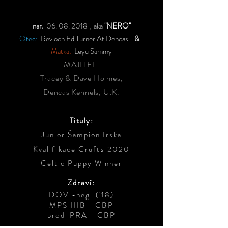
nar.
06. 08. 2018
, aka
"NERO"
Otec:
Revloch Ed Turner At Dencas
&
Matka:
Leyu Sammy
MAJITEL:
Tracey & Dave Holmes,
Dencas Kennels, U.K.
Tituly:
Junior Šampion Irska
Kvalifikace Crufts 2020
Celtic Puppy Winner
Zdraví:
DOV -neg. ('18)
MPS IIIB - CBP
prcd-PRA - CBP