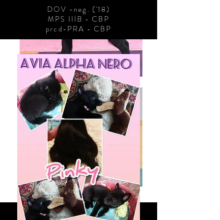
DOV -neg. ('18)
MPS IIIB - CBP
prcd-PRA - CBP