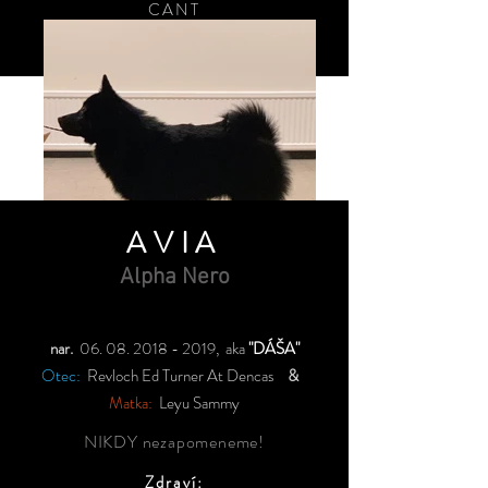
CANT
CSAU
AVIA
Alpha Nero
nar.
06. 08. 2018 - 2019
, aka
"DÁŠA"
Otec:
Revloch Ed Turner At Dencas
&
Matka:
Leyu Sammy
NIKDY nezapomeneme!
Zdraví: