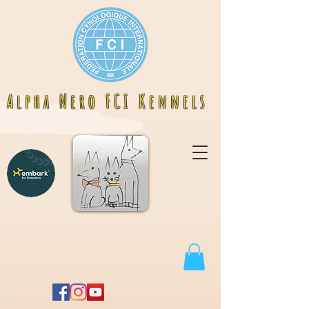
A l p h a N e r o F C I K e n n e l s