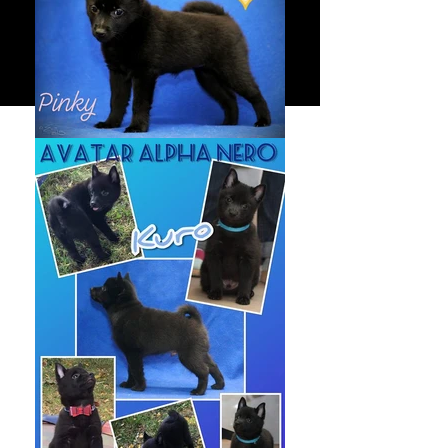
DOV -neg. ('18)
MPS IIIB - CBP
prcd-PRA - CBP
HD-A, ED/OCD/SA/PL-0
Embark: ?