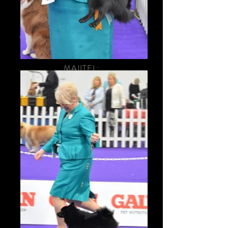
nar.
06. 08. 2018
, aka
"ŽLUTINKA"
Otec:
Revloch Ed Turner At Dencas
&
Matka:
Leyu Sammy
MAJITEL:
Žluti je naše: Alpha Nero
Kennels, CZ
Tituly:
Interšampion
Šampion CZ - H -CMKU
Klubový šampion
Junior Šampion Rakouska
Junior Šampion ČR
Klubový Junioršampion
Kvalifikace Crufts 2020