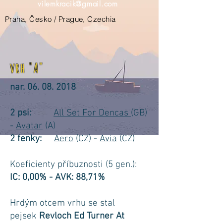
vilemkracik@gmail.com
Praha, Česko / Prague, Czechia
vrh "A"
nar.
06. 08. 2018
2 psi:
All Set For Dencas
(GB)
-
Avatar
(A)
2 fenky:
Aero
(CZ) -
Avia
(CZ)
Koeficienty příbuznosti (5 gen.):
IC: 0,00% - AVK: 88,71%
Hrdým otcem vrhu se stal
pejsek
Revloch Ed Turner At