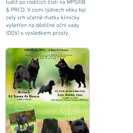
tudíž po rodičích čístí na MPSIIIB
& PRCD. V osmi týdnech věku byl
celý vrh včetně matky klinicky
vyšetřen na dědičné oční vady
(DOV) s výsledkem prostý.