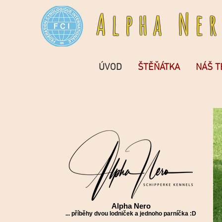
A l p h a N e r
ÚVOD
ŠTĚŇÁTKA
NÁŠ 
Alpha Nero
... příběhy dvou lodniček a jednoho parníčka :D