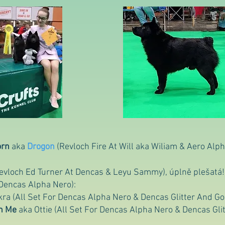
orn
aka
Drogon
(Revloch Fire At Will aka Wiliam & Aero Alph
evloch Ed Turner At Dencas & Leyu Sammy), úplně plešatá! A
 Dencas Alpha Nero):
kra (All Set For Dencas Alpha Nero & Dencas Glitter And Gold
h Me
aka Ottie (All Set For Dencas Alpha Nero & Dencas Gli