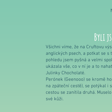
Byli j
Všichni víme, že na Cruftovu vý
anglických psech, a potkat se s 
pohledu jsem pyšná a velmi spok
ukázala vše, co v ní je a to nah
Julinky Chocholaté.
Perónek (Geenooo) se kromě hor
na zpáteční cestě), se potýkal 
cestou se zanítila druhá. Muselo 
své kůži.