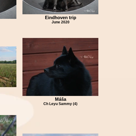
Eindhoven trip
June 2020
Máša
Ch Leyu Sammy (4)