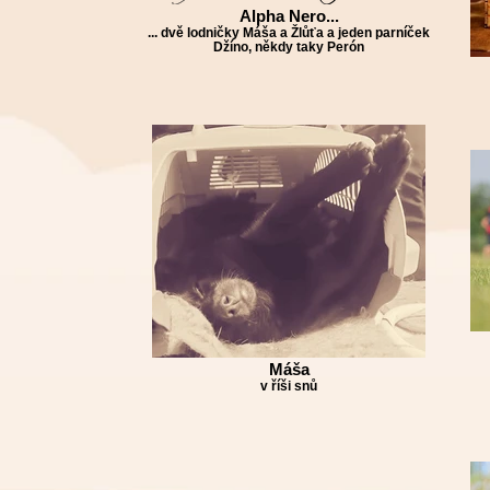
Alpha Nero...
... dvě lodničky Máša a Žlůťa a jeden parníček
Džíno, někdy taky Perón
Máša
v říši snů