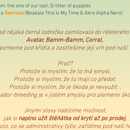
am, the sire of our last, D-litter of puppies
ka
Geenooo
(Beadale This Is My Time & Aero Alpha Nero)
ad nějaká černá lodnička zamilovala do některého 
Avatar, Bamm-Bamm, Corral,
 vezmeme pod křídla a zastřešíme její vrh pod naší 
Proč?
Protože si myslím, že to má smysl.
Protože si myslím, že tu mají co předat.
Protože si myslím, že je škoda je nevyužít. ,
ador-breeding je v jistém smyslu pro plemeno škodl
Jinými slovy nabízíme možnost,
jak si
naplno užít štěňátka od krytí až po prodej
,
olo, co se administrativy týče, zařídíme pod naší h