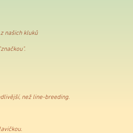
z našich kluků
"značkou".
ivější, než line-breeding.
lavičkou.