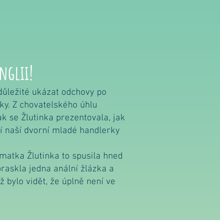
!
nglii!
důležité ukázat odchovy po
mky. Z chovatelského úhlu
k se Žlutinka prezentovala, jak
ení naší dvorní mladé handlerky
matka Žlutinka to spusila hned
raskla jedna anální žlázka a
ž bylo vidět, že úplně není ve