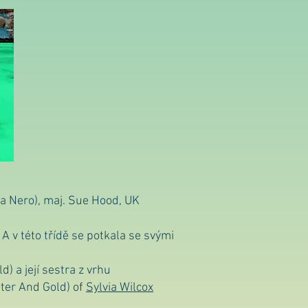
a Nero), maj.
Sue Hood, UK
 v této třídě se potkala se svými
) a její sestra z vrhu
tter And Gold) of
Sylvia Wilcox