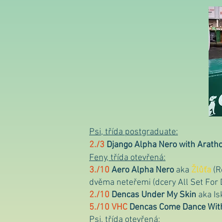
Psi, třída postgraduate:
2./3
Django
Alpha Nero
with Arath
Feny, třída otevřená:
3./10
Aero Alpha Nero
aka
Žlůťa
(R
dvěma neteřemi (dcery All Set For
2./10
Dencas Under My Skin
aka Is
5./10 VHC
Dencas Come Dance Wit
Psi, třída otevřená: