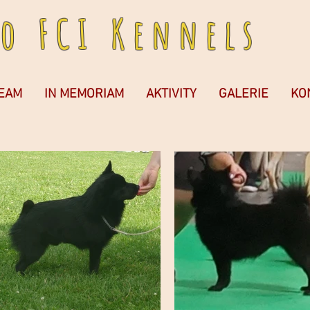
 o F C I K e n n e l s
TEAM
IN MEMORIAM
AKTIVITY
GALERIE
KO