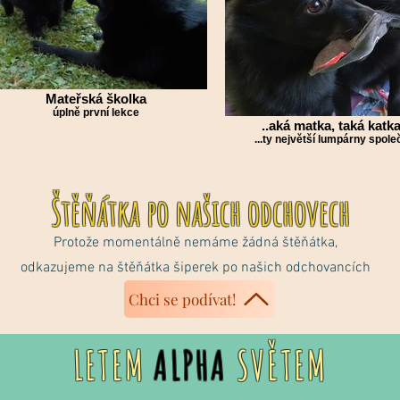
Mateřská školka
úplně první lekce
..aká matka, taká katka
...ty největší lumpárny spole
Štěňátka po našich odchovech
Protože momentálně nemáme žádná štěňátka,
odkazujeme na štěňátka šiperek po našich odchovancích
Chci se podívat!
LETEM
ALPHA
SVĚTEM