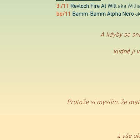
3./11
Revloch Fire At Will
aka Willi
bp/11
Bamm-Bamm
Alpha Nero
a
A kdyby se sn
klidně jí
Protože si myslím, že mat
a vše ok