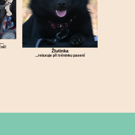
...
čně!
Žlutinka
...relaxuje při tréninku pasení