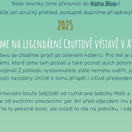
Naše novinky jsme přesunuli do
Alpha Blog
u!
Níže jen stručný přehled, postupně doplníme příspěvky
2025
sme na legendární Cruftově výstavě v A
stavu se chodíme projít po zeleném koberci. Pro mě je 
těmi, které jsme tam poslali a také poznat jejich poto
ojená! Z pohledu vystavovatele stále nemohu uvěřit, ja
atosti navzdory. Určitě k tomu přispěl i citlivé předved
monální bouře (odjížděl od rozhárané babičky Máši a 
i se zdravotními omezeními: pár dní před odjezdem mu p
ho to pekelně bolet, ale zvládl to vše na jedničku, i kdy