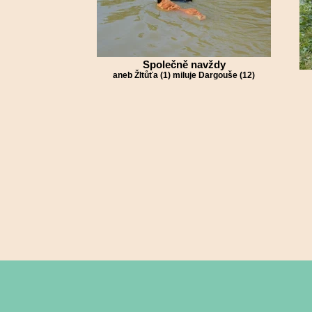
Společně navždy
aneb Žltůťa (1) miluje Dargouše (12)