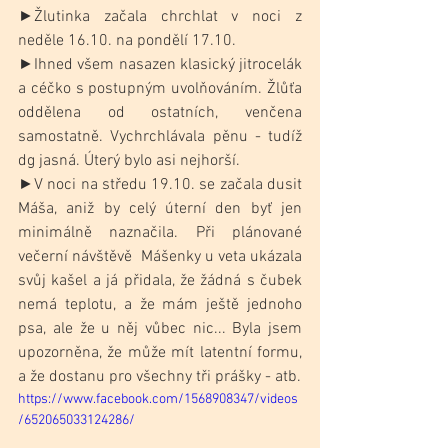
►Žlutinka začala chrchlat v noci z 
neděle 16.10. na pondělí 17.10.
►Ihned všem nasazen klasický jitrocelák 
a céčko s postupným uvolňováním. Žlůťa 
oddělena od ostatních, venčena 
samostatně. Vychrchlávala pěnu - tudíž 
dg jasná. Úterý bylo asi nejhorší.
►V noci na středu 19.10. se začala dusit 
Máša, aniž by celý úterní den byť jen 
minimálně naznačila. Při plánované 
večerní návštěvě  Mášenky u veta ukázala 
svůj kašel a já přidala, že žádná s čubek 
nemá teplotu, a že mám ještě jednoho 
psa, ale že u něj vůbec nic... Byla jsem 
upozorněna, že může mít latentní formu, 
a že dostanu pro všechny tři prášky - atb.
https://www.facebook.com/1568908347/videos
/652065033124286/