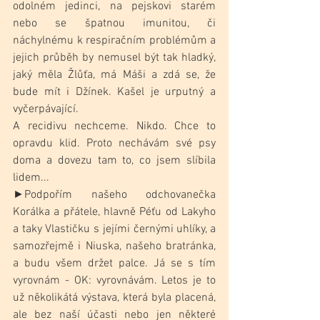
odolném jedinci, na pejskovi starém 
nebo se špatnou imunitou, či 
náchylnému k respiračním problémům a 
jejich průběh by nemusel být tak hladký, 
jaký měla Žlůťa, má Máši a zdá se, že 
bude mít i Džínek. Kašel je urputný a 
vyčerpávající. 
A recidivu nechceme. Nikdo. Chce to 
opravdu klid. Proto nechávám své psy 
doma a dovezu tam to, co jsem slíbila 
lidem... 
►Podpořím našeho odchovanečka 
Korálka a přátele, hlavně Péťu od Lakyho 
a taky Vlastičku s jejími černými uhlíky, a 
samozřejmě i Niuska, našeho bratránka, 
a budu všem držet palce. Já se s tím 
vyrovnám - OK: vyrovnávám. Letos je to 
už několikátá výstava, která byla placená, 
ale bez naší účasti nebo jen některé 