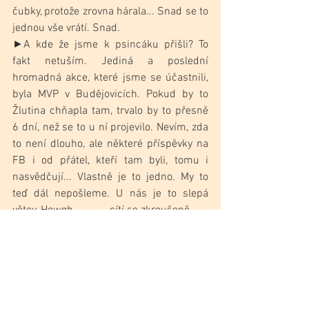
čubky, protože zrovna hárala... Snad se to 
jednou vše vrátí. Snad.
►A kde že jsme k psincáku přišli? To 
fakt netuším. Jediná a poslední 
hromadná akce, které jsme se účastnili, 
byla MVP v Budějovicích. Pokud by to 
Žlutina chňapla tam, trvalo by to přesně 
6 dní, než se to u ní projevilo. Nevím, zda 
to není dlouho, ale některé příspěvky na 
FB i od přátel, kteří tam byli, tomu i 
nasvědčují... Vlastně je to jedno. My to 
teď dál nepošleme. U nás je to slepá 
větev. Howgh. —  – – cítí se zkroušeně.