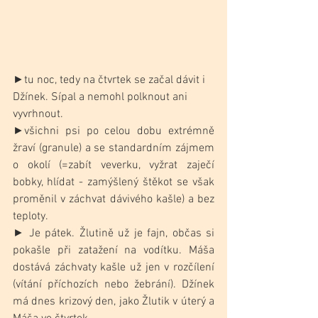
►tu noc, tedy na čtvrtek se začal dávit i 
Džínek. Sípal a nemohl polknout ani 
vyvrhnout.
►všichni psi po celou dobu extrémně 
žraví (granule) a se standardním zájmem 
o okolí (=zabít veverku, vyžrat zaječí 
bobky, hlídat - zamýšlený štěkot se však 
proměnil v záchvat dávivého kašle) a bez 
teploty.
► Je pátek. Žlutině už je fajn, občas si 
pokašle při zatažení na vodítku. Máša 
dostává záchvaty kašle už jen v rozčílení 
(vítání příchozích nebo žebrání). Džínek 
má dnes krizový den, jako Žlutik v úterý a 