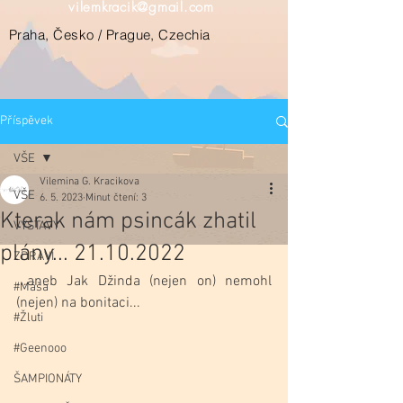
vilemkracik@gmail.com
Praha, Česko / Prague, Czechia
Příspěvek
VŠE
Vilemina G. Kracikova
VŠE
6. 5. 2023
Minut čtení: 3
Kterak nám psincák zhatil
VÝSTAVY
plány... 21.10.2022
ZDRAVÍ
...aneb Jak Džinda (nejen on) nemohl 
#Máša
(nejen) na bonitaci...
#Žluti
#Geenooo
ŠAMPIONÁTY