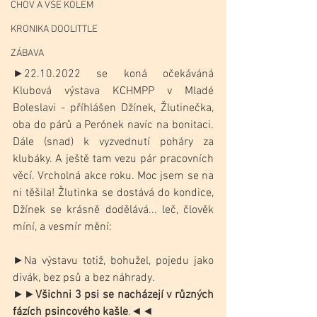
CHOV A VŠE KOLEM
KRONIKA DOOLITTLE
ZÁBAVA
►22.10.2022 se koná očekáváná 
Klubová výstava KCHMPP v Mladé 
Boleslavi - příhlášen Džínek, Žlutinečka, 
oba do párů a Perónek navíc na bonitaci. 
Dále (snad) k vyzvednutí poháry za 
klubáky. A ještě tam vezu pár pracovních 
věcí. Vrcholná akce roku. Moc jsem se na 
ni těšila! Žlutinka se dostává do kondice, 
Džínek se krásně dodělává... leč, člověk 
míní, a vesmír mění:
►Na výstavu totiž, bohužel, pojedu jako 
divák, bez psů a bez náhrady. 
►►
Všichni 3 psi se nacházejí v různých 
fázích psincového kašle
.◄◄