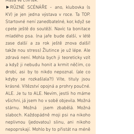
Máša ve čtvrtek.
►RŮZNÉ SCÉNÁŘE - ano, klubovka (s 
KV) je jen jedna výstava v roce. Ta TOP. 
Startovné není zanedbatelné, kor, když se 
cpete ještě do soutěží. Navíc ta bonitace 
mladého psa. (na jaře bude další, v létě 
zase další a za rok ještě znova další! 
takže nou stress) Žlutince je už lépe. Ale 
zdravá není. Mohla bych ji teoreticky vzít 
a když ji nebudu honit a krmit něčím, co 
drobí, asi by to nikdo nepoznal. (ale co 
kdyby se rozkašlala?!) Víte, tituly jsou 
krásné. Vítězství opojná a prohry poučné. 
ALE. Je tu to ALE. Nevím, jestli ho máme 
všichni, já jsem ho v sobě objevila. Možná 
stárnu. Možná  jsem zbabělá. Možná 
slaboch. Každopádně moji psi na nikoho 
neplivnou (jedovatou) slinu, ani nikoho 
nepoprskají. Mohlo by to přistát na méně 