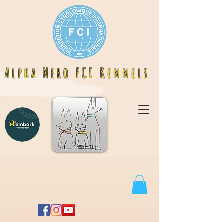
A l p h a N e r o F C I K e n n e l s